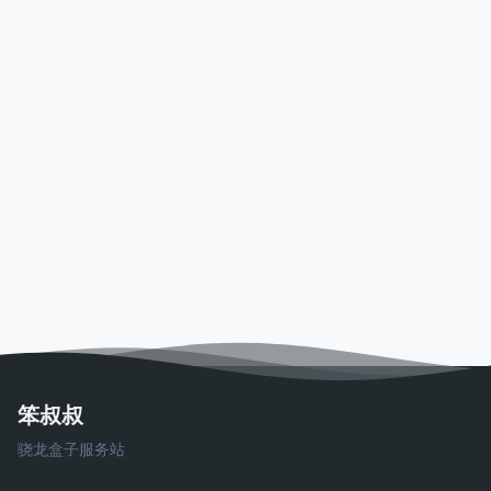
笨叔叔
骁龙盒子服务站