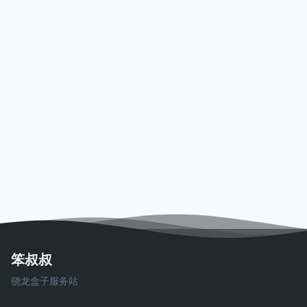
笨叔叔
骁龙盒子服务站