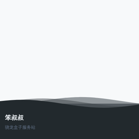
笨叔叔
骁龙盒子服务站