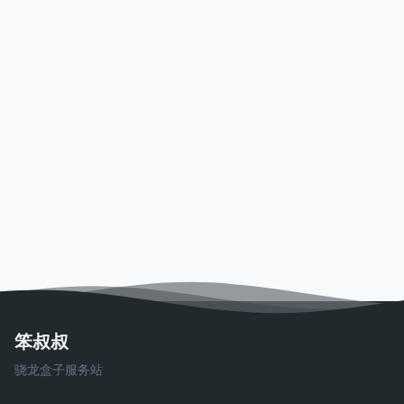
笨叔叔
骁龙盒子服务站