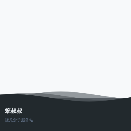
笨叔叔
骁龙盒子服务站