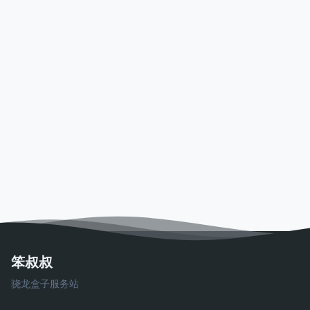
笨叔叔
骁龙盒子服务站