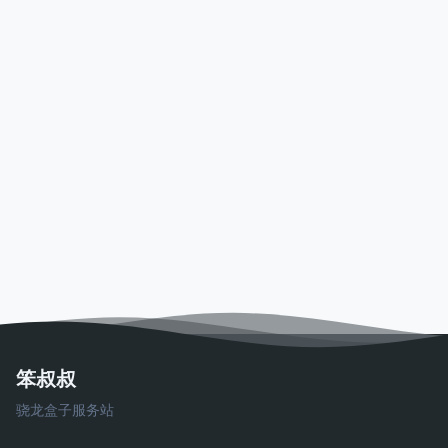
笨叔叔
骁龙盒子服务站