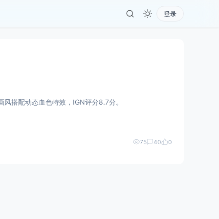
登录
墨画风搭配动态血色特效，IGN评分8.7分。
75
40
0