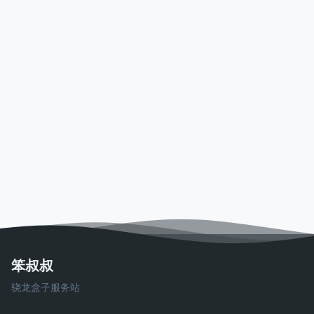
笨叔叔
骁龙盒子服务站