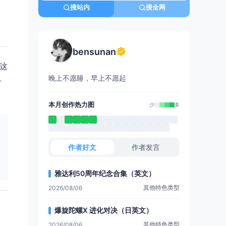
搜站内
搜全网
bensunan
。这
晚上不愿睡，早上不愿起
斗
本月创作热力图
少
多
作者好文
作者发言
雅达利50周年纪念合集（英文）
其他特色类型
2026/08/06
爆旋陀螺X 进化对决（日英文）
其他特色类型
2026/08/06