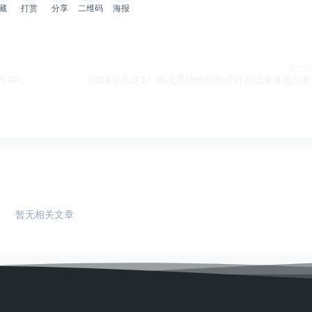
藏
打赏
分享
二维码
海报
下一篇
开放世界与爽快战斗的平衡：《猫咪斗恶龙2》的动作RPG进化之路
《猫咪斗恶龙3》海战系统的创新设计与玩家体验分析
暂无相关文章